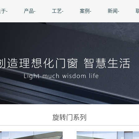
于-
产品-
工艺-
案例-
新闻-
旋转门系列