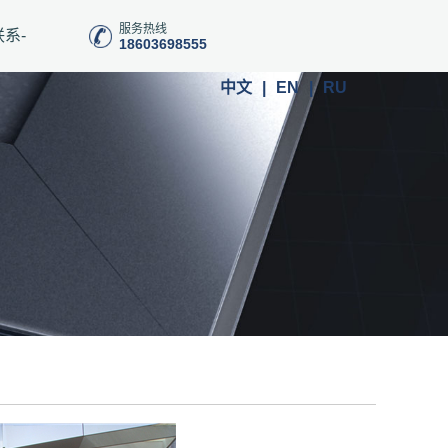
服务热线
联系-
18603698555
中文
|
EN
|
RU