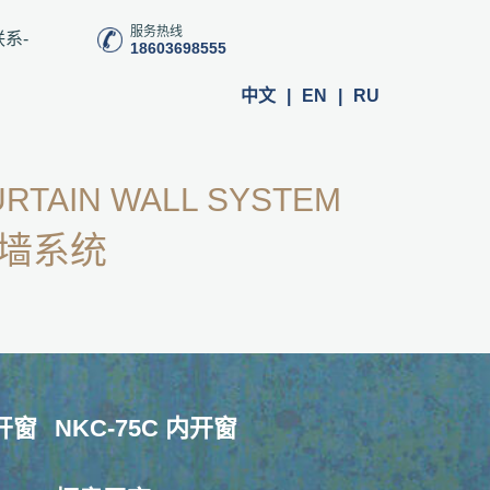
服务热线
联系-
18603698555
中文
|
EN
|
RU
RTAIN WALL SYSTEM
墙系统
内开窗
NKC-75C 内开窗